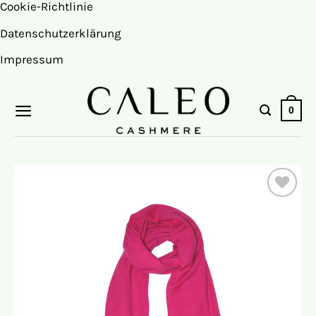
Cookie-Richtlinie
Datenschutzerklärung
Impressum
Zum
0
Inhalt
springen
Auf die
Wunschliste