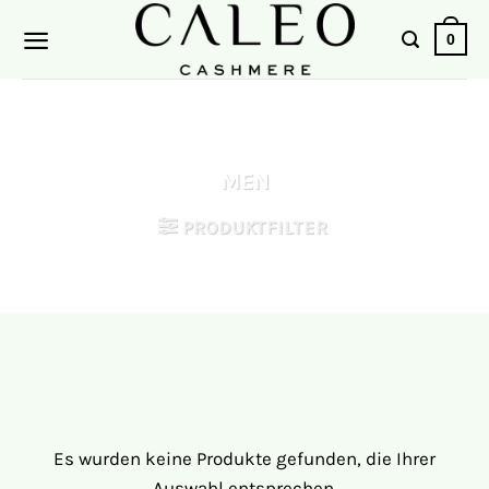
Zum
0
Inhalt
springen
MEN
PRODUKTFILTER
Es wurden keine Produkte gefunden, die Ihrer
Auswahl entsprechen.